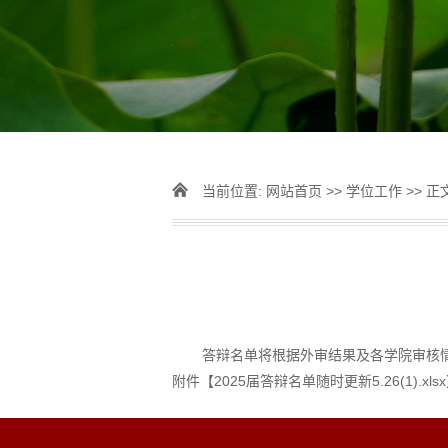
当前位置:
网站首页
>>
学位工作
>> 正
答辩名单将根据外审结果及各学院审核
附件【
2025届答辩名单随时更新5.26(1).xlsx