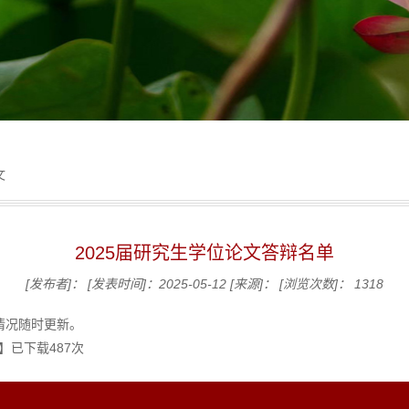
文
2025届研究生学位论文答辩名单
[发布者]：
[发表时间]：2025-05-12
[来源]：
[浏览次数]：
1318
情况随时更新。
】已下载
487
次