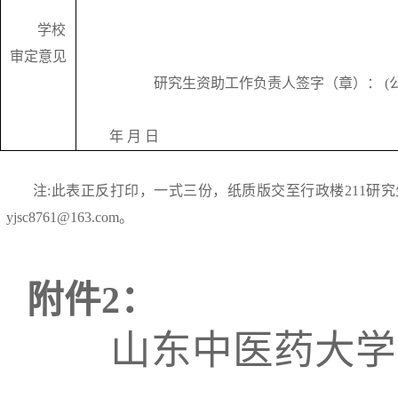
学校
审定意见
研究生资助工作负责人签字（章）：
(
年
月
日
注
:
此表正反打印，一式三份，纸质版交至行政楼
211
研究
yjsc8761@163.com
。
附件
2
：
山东中医药大学
____________