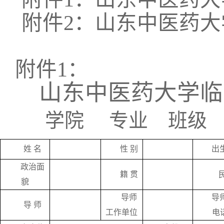
附件
2
：山东中医药大
附件
1
：
山东中医药大学临
学院
专业
班级
姓
名
性
别
出
政治面
籍
贯
貌
导师
导
导
师
工作单位
电