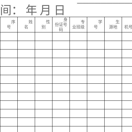
间：
年
月
日
身
序
姓
性
专
学
生
份证号
号
名
别
业班级
号
源地
机
码