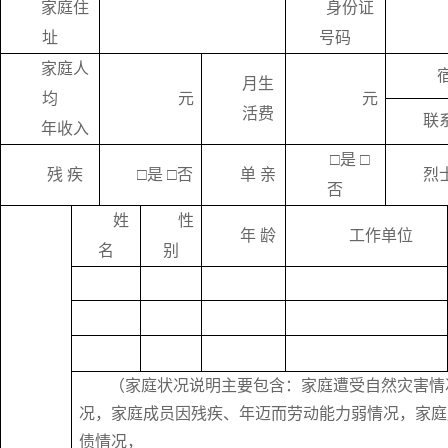
家庭住
身份证
址
号码
家庭人
月生
均
元
元
活费
联
年收入
□是
□
残
疾
□是
□否
单
亲
烈
否
姓
性
年
龄
工作单位
名
别
（家庭状况说明主要包含：家庭遭受自然灾害情
况，家庭成员因残疾、年迈而劳动能力弱情况，家庭
债情况，