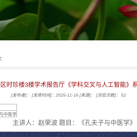
文
清校区时珍楼3楼学术报告厅《学科交叉与人工智能》
[发布者]：
[发表时间]：2025-11-16
[来源]：
[浏览次数]：
52
与中医学
主讲人：赵荣波 题目：《孔夫子与中医学》