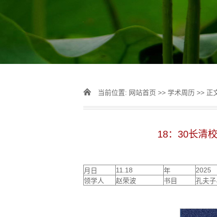
当前位置:
网站首页
>>
学术周历
>> 正
18：30长
11.18
2025
月日
年
领学人
赵荣波
书目
孔夫子